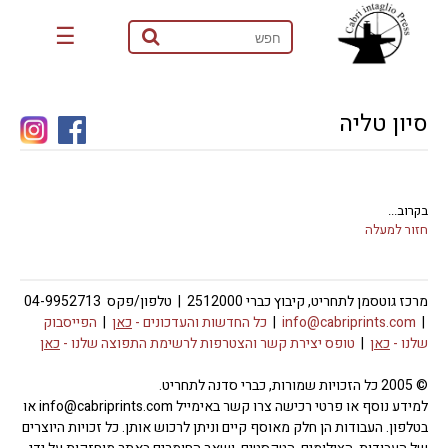
☰
סיון טליה
בקרוב...
חזור למעלה
מרכז גוטסמן לתחריט, קיבוץ כברי 2512000 | טלפון/פקס 04-9952713
|
info@cabriprints.com
|
כל החדשות והעדכונים -
כאן
|
הפייסבוק
שלנו -
כאן
|
טופס יצירת קשר והצטרפות לרשימת התפוצה שלנו -
כאן
© 2005 כל הזכויות שמורות, כברי סדנה לתחריט.
למידע נוסף או פרטי רכישה צרו קשר באימייל info@cabriprints.com או
בטלפון. העבודות הן חלק מאוסף קיים וניתן לרכוש אותן. כל זכויות היוצרים