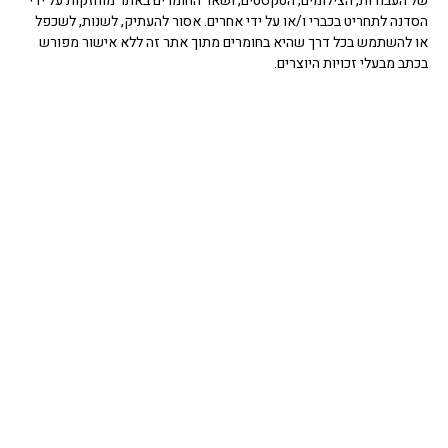
של העבודות, הצילומים, הטקסטים, ושאר החומרים באתר מוחזקות על ידי
הסדנה לתחריט בכברי ו/או על ידי אחרים. אסור להעתיק, לשנות, לשכפל
או להשתמש בכל דרך שהיא בחומרים מתוך אתר זה ללא אישור מפורש
בכתב מבעלי זכויות היוצרים.