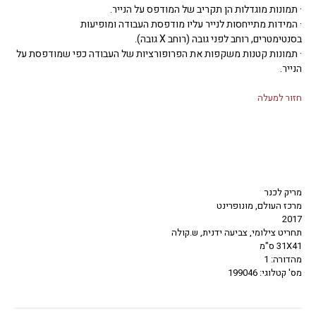
· תמונות מוגדלות הן תקריב של המודפס על הנייר.
· המידות מתייחסות לנייר עליו מודפסת העבודה ומופיעות
בסנטימטרים, רוחב לפני גובה (רוחב X גובה).
· תמונות קטנות משקפות את הפרופורציות של העבודה כפי שמודפסת על
הנייר.
חזור למעלה
מריק לכנר
מרכז העולם, מונופרינט
2017
תחריט צילומי, צביעה ידנית, ש.קולה
31X41 ס"מ
מהדורה: 1
מס' קטלוגי: 199046