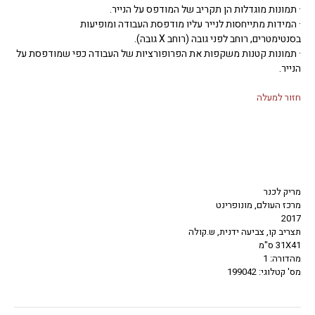
· תמונות מוגדלות הן תקריב של המודפס על הנייר.
· המידות מתייחסות לנייר עליו מודפסת העבודה ומופיעות
בסנטימטרים, רוחב לפני גובה (רוחב X גובה).
· תמונות קטנות משקפות את הפרופורציות של העבודה כפי שמודפסת על
הנייר.
חזור למעלה
מריק לכנר
מרכז העולם, מונופרינט
2017
תצריב קו, צביעה ידנית, ש.קולה
31X41 ס"מ
מהדורה: 1
מס' קטלוגי: 199042