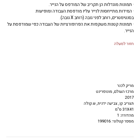
· תמונות מוגדלות הן תקריב של המודפס על הנייר.
· המידות מתייחסות לנייר עליו מודפסת העבודה ומופיעות
בסנטימטרים, רוחב לפני גובה (רוחב X גובה).
· תמונות קטנות משקפות את הפרופורציות של העבודה כפי שמודפסת על
הנייר.
חזור למעלה
מריק לכנר
מרכז העולם, מונופרינט
2017
תצריב קו, צביעה ידנית, ש.קולה
31X41 ס"מ
מהדורה: 1
מספר קטלוגי: 199016