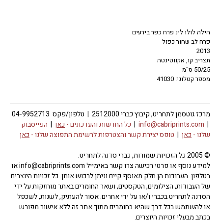
הילה לולו לינ פרח כפר בירעים
פרח לב שחור כפול
2013
תצריב קו, אקווטינטה
50/25 ס"מ
מספר קטלוגי: 41030
מרכז גוטסמן לתחריט, קיבוץ כברי 2512000 | טלפון/פקס 04-9952713
|
info@cabriprints.com
|
כל החדשות והעדכונים -
כאן
|
הפייסבוק
שלנו -
כאן
|
טופס יצירת קשר והצטרפות לרשימת התפוצה שלנו -
כאן
© 2005 כל הזכויות שמורות, כברי סדנה לתחריט.
למידע נוסף או פרטי רכישה צרו קשר באימייל info@cabriprints.com או
בטלפון. העבודות הן חלק מאוסף קיים וניתן לרכוש אותן. כל זכויות היוצרים
של העבודות, הצילומים, הטקסטים, ושאר החומרים באתר מוחזקות על ידי
הסדנה לתחריט בכברי ו/או על ידי אחרים. אסור להעתיק, לשנות, לשכפל
או להשתמש בכל דרך שהיא בחומרים מתוך אתר זה ללא אישור מפורש
בכתב מבעלי זכויות היוצרים.