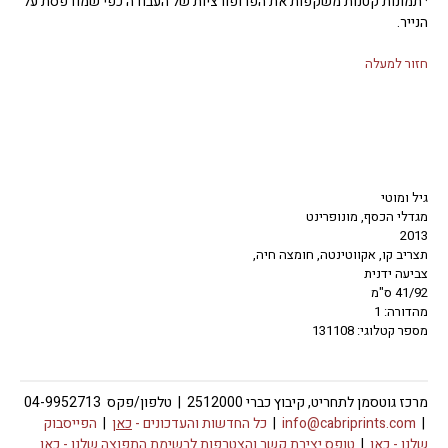
· תמונות קטנות משקפות את הפרופורציות של העבודה כפי שמודפסת על
הנייר.
חזור למעלה
גיל ומוטי
מגדלי הכסף, מונופרינט
2013
תצריב קו, אקווטינטה, חומצה חיה,
צביעה ידנית
41/92 ס"מ
מהדורה: 1
מספר קטלוגי: 131108
מרכז גוטסמן לתחריט, קיבוץ כברי 2512000 | טלפון/פקס 04-9952713
|
info@cabriprints.com
|
כל החדשות והעדכונים -
כאן
|
הפייסבוק
שלנו -
כאן
|
טופס יצירת קשר והצטרפות לרשימת התפוצה שלנו -
כאן