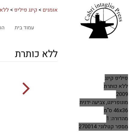
אומנים
>
קינג פיליפ
>
ללא 
עמוד בית
הס
ללא כותרת
פיליפ קינג
ללא כותרת
2009
מונופרינט, צביעה ידנית
46x36 ס"מ
מהדורה: 1
מספר קטלוגי: 270014