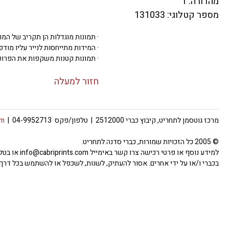
מהדורה: 1
מספר קטלוגי: 131033
· תמונות מוגדלות הן תקריב של המו
· המידות מתייחסות לנייר עליו מודפסת 
· תמונות קטנות משקפות את הפרופ
חזור למעלה
מרכז גוטסמן לתחריט, קיבוץ כברי 2512000 | טלפון/פקס 04-9952713 |
om
© 2005 כל הזכויות שמורות, כברי סדנה לתחריט.
למידע נוסף
בכברי ו/או על ידי אחרים. אסור להעתיק, לשנות, לשכפל או להשתמש בכל דרך 