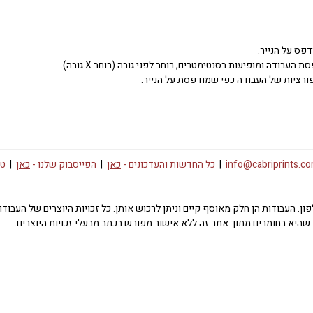
דפס על הנייר.
העבודה ומופיעות בסנטימטרים, רוחב לפני גובה (רוחב X גובה).
ורציות של העבודה כפי שמודפסת על הנייר.
info@cabriprints.c
|
כל החדשות והעדכונים -
כאן
|
הפייסבוק שלנו -
כאן
|
טו
 או פרטי רכישה צרו קשר באימייל info@cabriprints.com או בטלפון. העבודות הן חלק מאוסף קיים וניתן לרכוש או
שהיא בחומרים מתוך אתר זה ללא אישור מפורש בכתב מבעלי זכויות היוצרים.