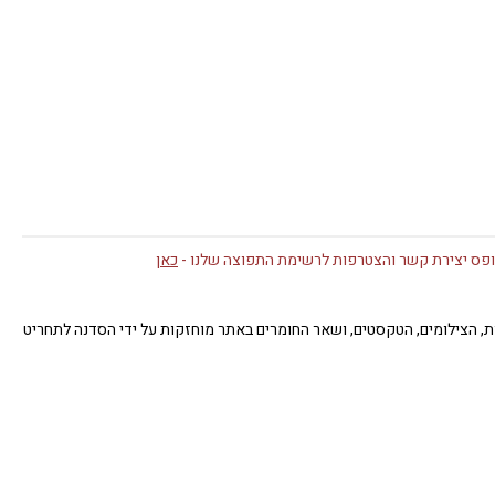
פס יצירת קשר והצטרפות לרשימת התפוצה שלנו -
כאן
תן. כל זכויות היוצרים של העבודות, הצילומים, הטקסטים, ושאר החומרים באתר מוחזקות על ידי הסדנה לתחריט