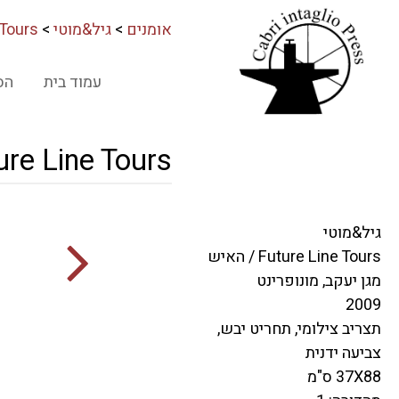
אומנים
>
גיל&מוטי
>
ure Line Tours
עמוד בית
הס
Future Line Tours / האיש מגן יעקב, 
גיל&מוטי
Future Line Tours / האיש
מגן יעקב, מונופרינט
2009
תצריב צילומי, תחריט יבש,
צביעה ידנית
37X88 ס"מ