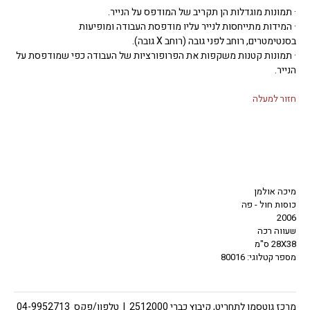
· תמונות מוגדלות הן תקריב של המודפס על הנייר.
· המידות מתייחסות לנייר עליו מודפסת העבודה ומופיעות
בסנטימטרים, רוחב לפני גובה (רוחב X גובה).
· תמונות קטנות משקפות את הפרופורציות של העבודה כפי שמודפסת על
הנייר.
חזור למעלה
מיכה אולמן
כוסות חול - פה
2006
שעווה רכה
28X38 ס"מ
מספר קטלוגי: 80016
מרכז גוטסמן לתחריט, קיבוץ כברי 2512000 | טלפון/פקס 04-9952713