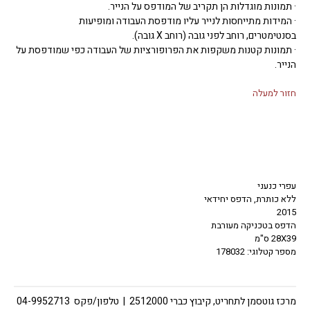
· תמונות מוגדלות הן תקריב של המודפס על הנייר.
· המידות מתייחסות לנייר עליו מודפסת העבודה ומופיעות
בסנטימטרים, רוחב לפני גובה (רוחב X גובה).
· תמונות קטנות משקפות את הפרופורציות של העבודה כפי שמודפסת על
הנייר.
חזור למעלה
עפרי כנעני
ללא כותרת, הדפס יחידאי
2015
הדפס בטכניקה מעורבת
28X39 ס"מ
מספר קטלוגי: 178032
מרכז גוטסמן לתחריט, קיבוץ כברי 2512000 | טלפון/פקס 04-9952713