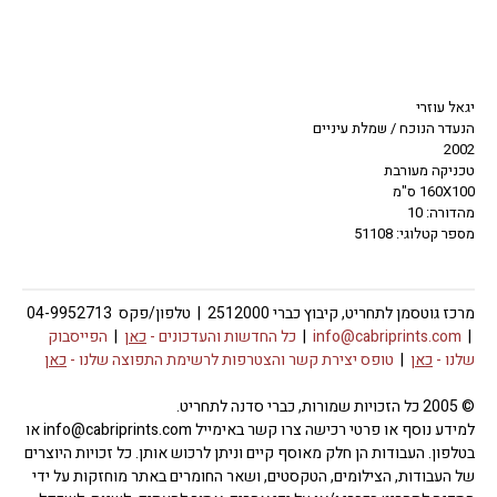
יגאל עוזרי
הנעדר הנוכח / שמלת עיניים
2002
טכניקה מעורבת
160X100 ס"מ
מהדורה: 10
מספר קטלוגי: 51108
מרכז גוטסמן לתחריט, קיבוץ כברי 2512000 | טלפון/פקס 04-9952713
|
info@cabriprints.com
|
כל החדשות והעדכונים -
כאן
|
הפייסבוק
שלנו -
כאן
|
טופס יצירת קשר והצטרפות לרשימת התפוצה שלנו -
כאן
© 2005 כל הזכויות שמורות, כברי סדנה לתחריט.
למידע נוסף או פרטי רכישה צרו קשר באימייל info@cabriprints.com או
בטלפון. העבודות הן חלק מאוסף קיים וניתן לרכוש אותן. כל זכויות היוצרים
של העבודות, הצילומים, הטקסטים, ושאר החומרים באתר מוחזקות על ידי