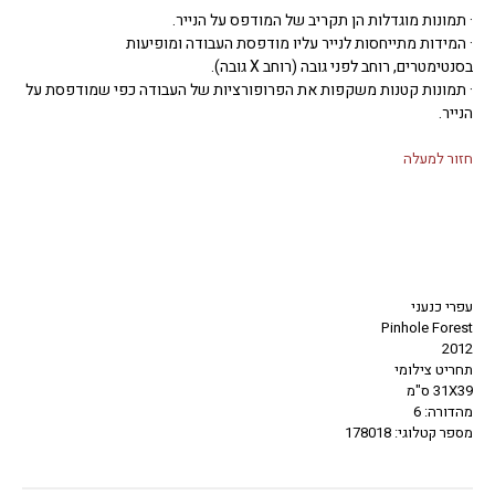
· תמונות מוגדלות הן תקריב של המודפס על הנייר.
· המידות מתייחסות לנייר עליו מודפסת העבודה ומופיעות
בסנטימטרים, רוחב לפני גובה (רוחב X גובה).
· תמונות קטנות משקפות את הפרופורציות של העבודה כפי שמודפסת על
הנייר.
חזור למעלה
עפרי כנעני
Pinhole Forest
2012
תחריט צילומי
31X39 ס"מ
מהדורה: 6
מספר קטלוגי: 178018